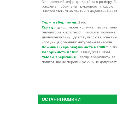
Біло-рожевий зефір традиційного розміру, б
рифлена, обсипана цукровою пудрою, 
Виготовляється на пектині з додаванням на
Термін зберігання
: 3 міс
Склад
: цукор, пюре яблучне, патока, пін
регулятори кислотності: кислота молочна
двовуглекислий); драглеутворювач-пекти
«полуниця»; барвник натуральний кармін.
Поживна (харчова) цінність на 100 г
: білк
Калорійність в 100 г
: 1394 кДж/333 ккал.
Умови зберігання
: зефір зберігають за 
повітря, що не перевищує 75 %.Не допускає
ОСТАННІ НОВИНИ