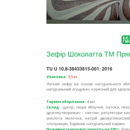
Зефір Шоколатта ТМ Пря
TU U 10.8-38433815-001: 2016
Упаковка
3,5 кг
Легкий зефір на основі натурального ябл
натуральний згущувач, корисний для здоров
Термін зберігання
: 4 міс
Склад
: цукор, пюре яблучне, патока, піно
драглеутворювач - пектин, регулятори кис
(кислота молочна, натрій двовуглекислий
«полуниця»; барвник натуральний кармін.
Поживна (харчова) цінність на 100 г
: білк