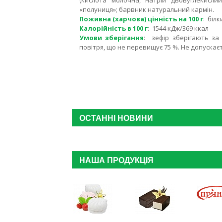
(кислота молочна, натрій двовуглекислий
«полуниця»; барвник натуральний кармін.
Поживна (харчова) цінність на 100 г
: білк
Калорійність в 100 г
: 1544 кДж/369 ккал
Умови зберігання
: зефір зберігають за 
повітря, що не перевищує 75 %. Не допуска
ОСТАННІ НОВИНИ
НАША ПРОДУКЦІЯ