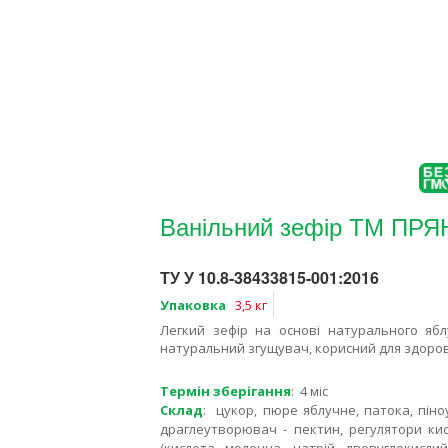
Ванільний зефір ТМ ПР
ТУ У 10.8-38433815-001:2016
Упаковка
3,5 кг
Легкий зефір на основі натурального ябл
натуральний згущувач, корисний для здоров
Термін зберігання
: 4 міс
Склад
: цукор, пюре яблучне, патока, піно
драглеутворювач - пектин, регулятори кис